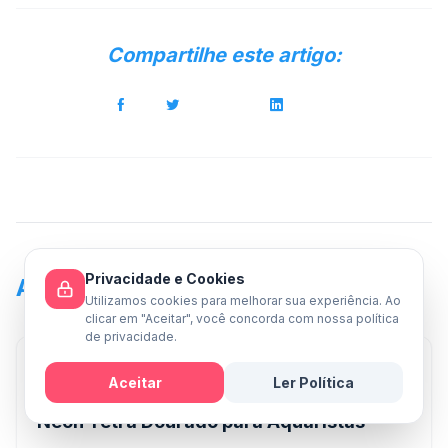
Compartilhe este artigo:
Privacidade e Cookies
Artigos Relacionados
Utilizamos cookies para melhorar sua experiência. Ao
clicar em "Aceitar", você concorda com nossa política
de privacidade.
02 de maio de 2026
Aceitar
Ler Política
"Desvendando o Brilho: Guia Completo do
Mensagem
Neon Tetra Dourado para Aquaristas"