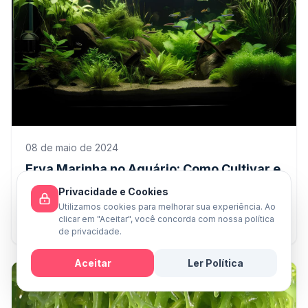
08 de maio de 2024
Erva Marinha no Aquário: Como Cultivar e
Benefícios da Zostera Marina
Privacidade e Cookies
Zostera marina, também conhecida como "erva
Utilizamos cookies para melhorar sua experiência. Ao
clicar em "Aceitar", você concorda com nossa política
marinha", é uma espécie de planta aquática que faz
de privacidade.
parte do grupo das angiospermas submersas, sendo
comumente encont
Aceitar
Ler Política
Mensagem