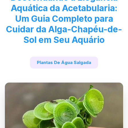
Aquática da Acetabularia:
Um Guia Completo para
Cuidar da Alga-Chapéu-de-
Sol em Seu Aquário
Plantas De Água Salgada