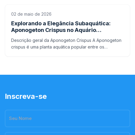
salgada
02 de maio de 2026
Explorando a Elegância Subaquática:
Aponogeton Crispus no Aquário
Doméstico
Descrição geral da Aponogeton Crispus A Aponogeton
crispus é uma planta aquática popular entre os
aquaristas devido à sua beleza e facilidade de
manutenção. Per
Inscreva-se