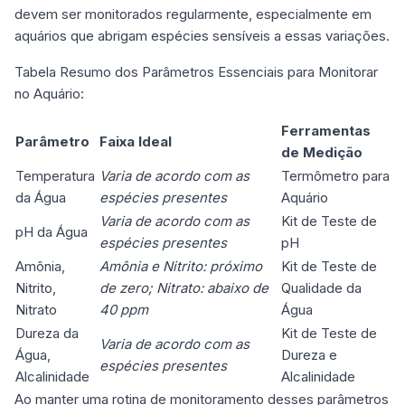
devem ser monitorados regularmente, especialmente em
aquários que abrigam espécies sensíveis a essas variações.
Tabela Resumo dos Parâmetros Essenciais para Monitorar
no Aquário:
Ferramentas
Parâmetro
Faixa Ideal
de Medição
Temperatura
Varia de acordo com as
Termômetro para
da Água
espécies presentes
Aquário
Varia de acordo com as
Kit de Teste de
pH da Água
espécies presentes
pH
Amônia,
Amônia e Nitrito: próximo
Kit de Teste de
Nitrito,
de zero; Nitrato: abaixo de
Qualidade da
Nitrato
40 ppm
Água
Dureza da
Kit de Teste de
Varia de acordo com as
Água,
Dureza e
espécies presentes
Alcalinidade
Alcalinidade
Ao manter uma rotina de monitoramento desses parâmetros