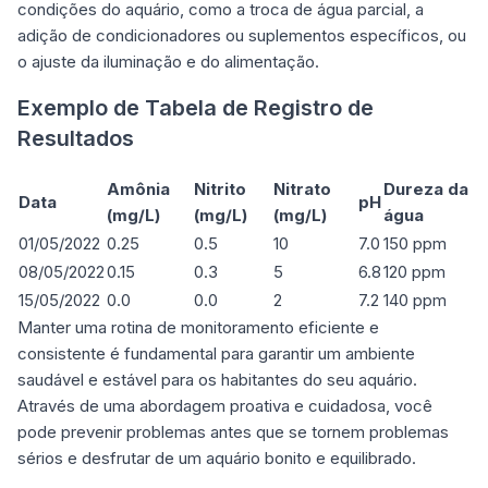
condições do aquário, como a troca de água parcial, a
adição de condicionadores ou suplementos específicos, ou
o ajuste da iluminação e do alimentação.
Exemplo de Tabela de Registro de
Resultados
Amônia
Nitrito
Nitrato
Dureza da
Data
pH
(mg/L)
(mg/L)
(mg/L)
água
01/05/2022
0.25
0.5
10
7.0
150 ppm
08/05/2022
0.15
0.3
5
6.8
120 ppm
15/05/2022
0.0
0.0
2
7.2
140 ppm
Manter uma rotina de monitoramento eficiente e
consistente é fundamental para garantir um ambiente
saudável e estável para os habitantes do seu aquário.
Através de uma abordagem proativa e cuidadosa, você
pode prevenir problemas antes que se tornem problemas
sérios e desfrutar de um aquário bonito e equilibrado.