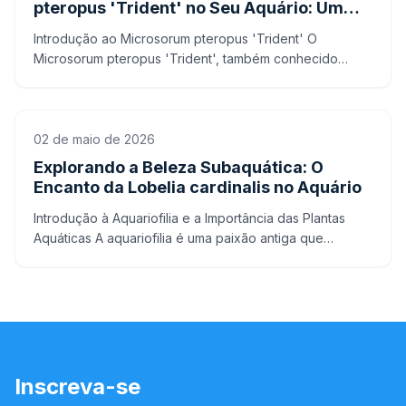
pteropus 'Trident' no Seu Aquário: Um
Guia Completo
Introdução ao Microsorum pteropus 'Trident' O
Microsorum pteropus 'Trident', também conhecido
como Samambaia de Java Trident, é uma planta
aquática popular entr
02 de maio de 2026
Explorando a Beleza Subaquática: O
Encanto da Lobelia cardinalis no Aquário
Introdução à Aquariofilia e a Importância das Plantas
Aquáticas A aquariofilia é uma paixão antiga que
envolve a criação e cuidado de peixes e plantas
aquáticas
Inscreva-se