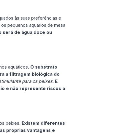
equados às suas preferências e
e os pequenos aquários de mesa
o será de água doce ou
mos aquáticos.
O substrato
a a filtragem biológica do
stimulante para os peixes
.
É
io e não represente riscos à
dos peixes.
Existem diferentes
uas próprias vantagens e