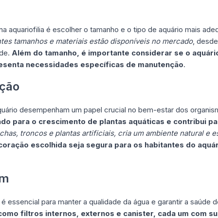
na aquariofilia é escolher o tamanho e o tipo de aquário mais ad
ntes tamanhos e materiais estão disponíveis no mercado
, desd
ede.
Além do tamanho, é importante considerar se o aquári
presenta necessidades específicas de manutenção
.
ação
quário desempenham um papel crucial no bem-estar dos organis
 para o crescimento de plantas aquáticas e contribui par
as, troncos e plantas artificiais, cria um ambiente natural e e
coração escolhida seja segura para os habitantes do aquár
em
 é essencial para manter a qualidade da água e garantir a saúde 
 como filtros internos, externos e canister, cada um com s