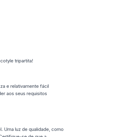
tyle tripartita!
za e relativamente fácil
er aos seus requisitos
l. Uma luz de qualidade, como
Certifique-se de que a