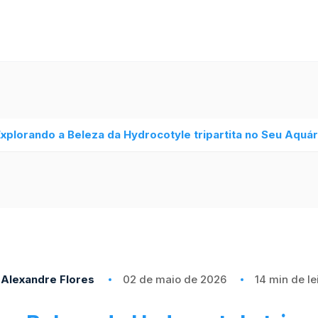
xplorando a Beleza da Hydrocotyle tripartita no Seu Aquá
Alexandre Flores
02 de maio de 2026
14 min de le