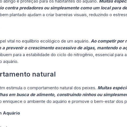
abrigo e proteção para os habitantes do aquário.
Muitas espéci
gio contra predadores ou simplesmente como um local para d
bem plantado ajudam a criar barreiras visuais, reduzindo o estres
o
 vital no equilíbrio ecológico de um aquário.
Ao competir por 
m a prevenir o crescimento excessivo de algas, mantendo o aq
buem para a estabilidade do ciclo do nitrogênio, essencial para
o aquário.
rtamento natural
ém estimula o comportamento natural dos peixes.
Muitas espéci
olhas em busca de alimento, construindo ninhos ou simplesm
enriquece o ambiente do aquário e promove o bem-estar dos p
m Aquário