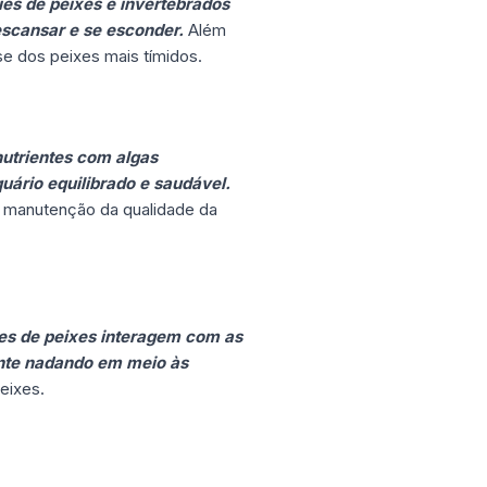
es de peixes e invertebrados
escansar e se esconder.
Além
se dos peixes mais tímidos.
nutrientes com algas
uário equilibrado e saudável.
 a manutenção da qualidade da
es de peixes interagem com as
ente nadando em meio às
eixes.