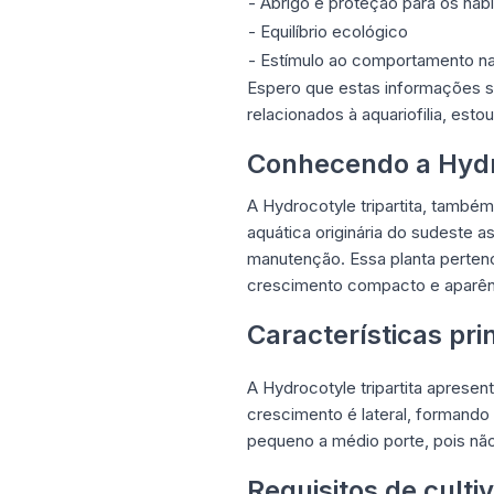
- Abrigo e proteção para os hab
- Equilíbrio ecológico
- Estímulo ao comportamento na
Espero que estas informações se
relacionados à aquariofilia, esto
Conhecendo a Hydro
A Hydrocotyle tripartita, també
aquática originária do sudeste a
manutenção. Essa planta pertenc
crescimento compacto e aparên
Características pri
A Hydrocotyle tripartita aprese
crescimento é lateral, formando 
pequeno a médio porte, pois não
Requisitos de culti