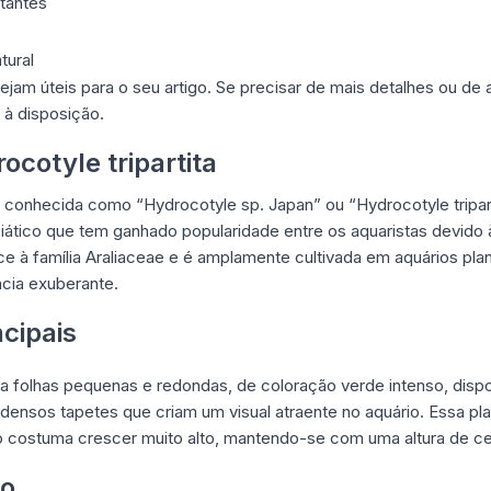
itantes
tural
jam úteis para o seu artigo. Se precisar de mais detalhes ou de 
u à disposição.
cotyle tripartita
m conhecida como “Hydrocotyle sp. Japan” ou “Hydrocotyle tripart
siático que tem ganhado popularidade entre os aquaristas devido à
e à família Araliaceae e é amplamente cultivada em aquários pla
cia exuberante.
ncipais
nta folhas pequenas e redondas, de coloração verde intenso, dis
densos tapetes que criam um visual atraente no aquário. Essa pla
 costuma crescer muito alto, mantendo-se com uma altura de cer
vo