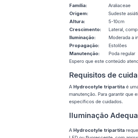
Família:
Araliaceae
Origem:
Sudeste asiát
Altura:
5-10cm
Crescimento:
Lateral, com
Iluminação:
Moderada a i
Propagação:
Estolões
Manutenção:
Poda regular
Espero que este conteúdo atenda 
Requisitos de cuida
A
Hydrocotyle tripartita
é uma 
manutenção. Para garantir que e
específicos de cuidados.
Iluminação Adequ
A
Hydrocotyle tripartita
reque
LED ou fluorescente, com aprox