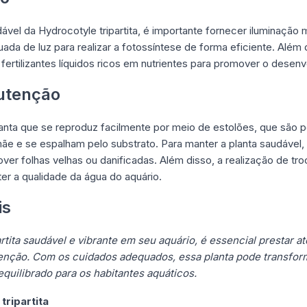
ável da Hydrocotyle tripartita, é importante fornecer iluminação
ada de luz para realizar a fotossíntese de forma eficiente. Alé
e fertilizantes líquidos ricos em nutrientes para promover o dese
utenção
planta que se reproduz facilmente por meio de estolões, que são
mãe e se espalham pelo substrato. Para manter a planta saudável,
er folhas velhas ou danificadas. Além disso, a realização de tro
er a qualidade da água do aquário.
is
rtita saudável e vibrante em seu aquário, é essencial prestar 
enção. Com os cuidados adequados, essa planta pode transforma
quilibrado para os habitantes aquáticos.
tripartita