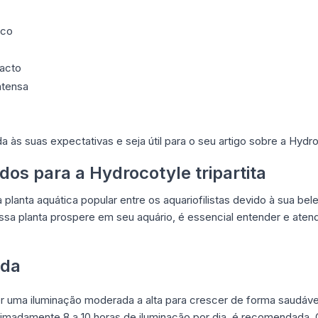
ico
pacto
ntensa
às suas expectativas e seja útil para o seu artigo sobre a Hydroco
dos para a Hydrocotyle tripartita
planta aquática popular entre os aquariofilistas devido à sua bele
ssa planta prospere em seu aquário, é essencial entender e atend
ada
r uma iluminação moderada a alta para crescer de forma saudáve
imadamente 8 a 10 horas de iluminação por dia, é recomendada. 