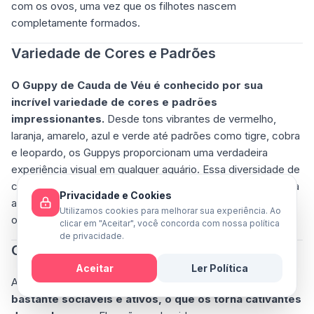
com os ovos, uma vez que os filhotes nascem
completamente formados.
Variedade de Cores e Padrões
O Guppy de Cauda de Véu é conhecido por sua
incrível variedade de cores e padrões
impressionantes.
Desde tons vibrantes de vermelho,
laranja, amarelo, azul e verde até padrões como tigre, cobra
e leopardo, os Guppys proporcionam uma verdadeira
experiência visual em qualquer aquário. Essa diversidade de
cores torna os Guppys uma opção altamente desejada para
Privacidade e Cookies
aquaristas que desejam um aquário vibrante e colorido,
Utilizamos cookies para melhorar sua experiência. Ao
onde esses peixes possam se destacar.
clicar em "Aceitar", você concorda com nossa política
de privacidade.
Comportamento Sociável e Interessante
Aceitar
Ler Política
Além de sua beleza estonteante,
os Guppys são peixes
Mensagem
bastante sociáveis e ativos, o que os torna cativantes