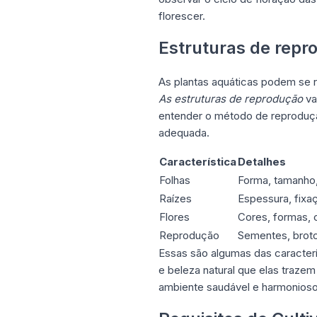
florescer.
Estruturas de repr
As plantas aquáticas podem se r
As estruturas de reprodução
va
entender o método de reproduçã
adequada.
Característica
Detalhes
Folhas
Forma, tamanho,
Raízes
Espessura, fixa
Flores
Cores, formas, c
Reprodução
Sementes, broto
Essas são algumas das caracter
e beleza natural que elas traze
ambiente saudável e harmonioso 