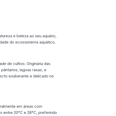
tureza e beleza ao seu aquário,
idade do ecossistema aquático.
de de cultivo. Originária das
 pântanos, lagoas rasas, e
pecto exuberante e delicado no
eralmente em áreas com
s entre 20°C e 28°C, preferindo