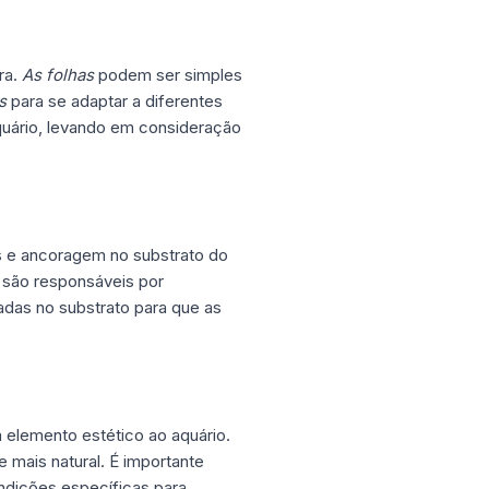
ra.
As folhas
podem ser simples
s
para se adaptar a diferentes
quário, levando em consideração
s e ancoragem no substrato do
 são responsáveis por
adas no substrato para que as
 elemento estético ao aquário.
 mais natural. É importante
ndições específicas para