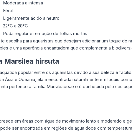
Moderada a intensa
Fértil
Ligeiramente ácido a neutro
22°C a 28°C
Poda regular e remoção de folhas mortas
nte escolha para aquaristas que desejam adicionar um toque de na
ples e uma aparência encantadora que complementa a biodivers
a Marsilea hirsuta
quática popular entre os aquaristas devido à sua beleza e facilida
 da Ásia e Oceania, ela é encontrada naturalmente em locais como
lanta pertence à família Marsileaceae e é conhecida pelo seu as
resce em áreas com água de movimento lento a moderado e g
la pode ser encontrada em regiões de água doce com temperatura