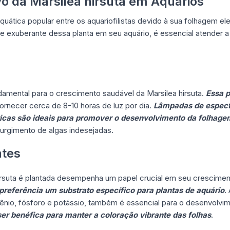
vo da Marsilea hirsuta em Aquários
aquática popular entre os aquariofilistas devido à sua folhagem e
 e exuberante dessa planta em seu aquário, é essencial atender a
amental para o crescimento saudável da Marsilea hirsuta.
Essa p
ornecer cerca de 8-10 horas de luz por dia.
Lâmpadas de espect
ticas são ideais para promover o desenvolvimento da folhage
 surgimento de algas indesejadas.
ntes
hirsuta é plantada desempenha um papel crucial em seu crescime
preferência um substrato específico para plantas de aquário
.
gênio, fósforo e potássio, também é essencial para o desenvolvi
er benéfica para manter a coloração vibrante das folhas
.