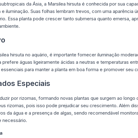
e subtropicais da Ásia, a Marsilea hirsuta é conhecida por sua ca
 e iluminação. Suas folhas lembram trevos, com uma aparência ú
ário. Essa planta pode crescer tanto submersa quanto emersa, ap
 ambiente.
vo
ilea hirsuta no aquário, é importante fornecer iluminação moderada
a prefere águas ligeiramente ácidas a neutras e temperaturas ent
 essenciais para manter a planta em boa forma e promover seu c
ados Especiais
oduzir por rizomas, formando novas plantas que surgem ao longo d
us rizomas, pois isso pode prejudicar seu crescimento. Além diss
s da água e a presença de algas, sendo recomendável monitora
e necessário.
ta