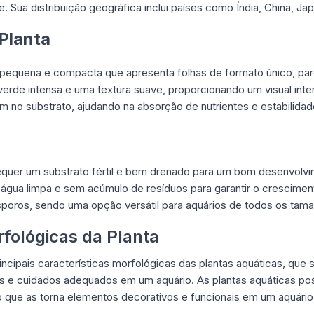
Sua distribuição geográfica inclui países como Índia, China, Jap
 Planta
pequena e compacta que apresenta folhas de formato único, par
erde intensa e uma textura suave, proporcionando um visual inter
m no substrato, ajudando na absorção de nutrientes e estabilidade
quer um substrato fértil e bem drenado para um bom desenvolvi
água limpa e sem acúmulo de resíduos para garantir o cresciment
sporos, sendo uma opção versátil para aquários de todos os tam
rfológicas da Planta
ncipais características morfológicas das plantas aquáticas, que 
 e cuidados adequados em um aquário. As plantas aquáticas p
o que as torna elementos decorativos e funcionais em um aquário