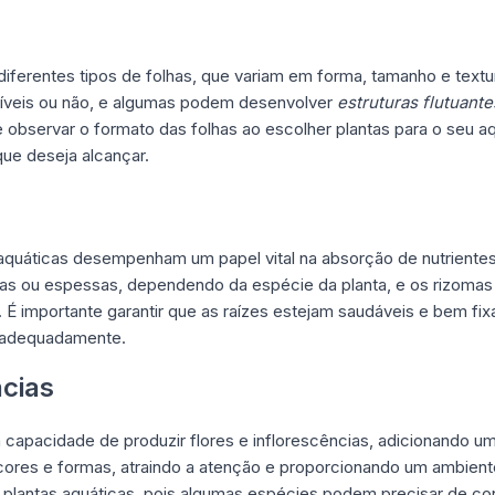
diferentes tipos de folhas, que variam em forma, tamanho e textu
íveis ou não, e algumas podem desenvolver
estruturas flutuante
 observar o formato das folhas ao escolher plantas para o seu a
que deseja alcançar.
 aquáticas desempenham um papel vital na absorção de nutriente
as ou espessas, dependendo da espécie da planta, e os rizomas
 É importante garantir que as raízes estejam saudáveis e bem fix
 adequadamente.
ncias
 capacidade de produzir flores e inflorescências, adicionando um
ores e formas, atraindo a atenção e proporcionando um ambiente
s plantas aquáticas, pois algumas espécies podem precisar de co