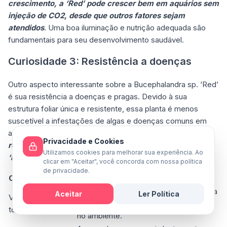
crescimento, a ‘Red’ pode crescer bem em aquários sem
injeção de CO2, desde que outros fatores sejam
atendidos
. Uma boa iluminação e nutrição adequada são
fundamentais para seu desenvolvimento saudável.
Curiosidade 3: Resistência a doenças
Outro aspecto interessante sobre a Bucephalandra sp. ‘Red’
é sua resistência a doenças e pragas. Devido à sua
estrutura foliar única e resistente, essa planta é menos
suscetível a infestações de algas e doenças comuns em
aquários.
Manter a qualidade da água e realizar podas
Privacidade e Cookies
regulares ajudam a manter a saúde da Bucephalandra
Utilizamos cookies para melhorar sua experiência. Ao
‘Red’ e prevenir problemas futuros
.
clicar em "Aceitar", você concorda com nossa política
de privacidade.
Curiosidade/Mito
Informação
A cor das folhas pode variar conforme a
Aceitar
Ler Política
Variação de
iluminação e os nutrientes disponíveis
tonalidades
Mensagem
no ambiente.