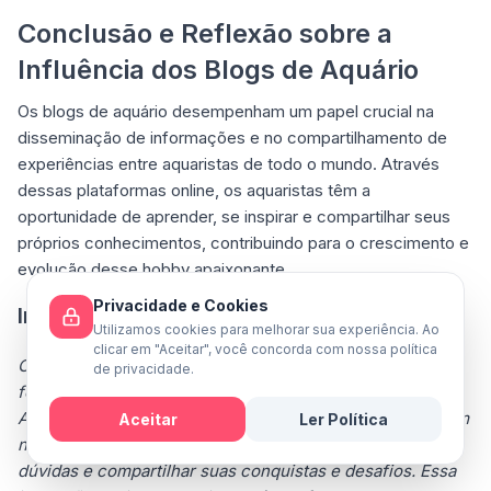
Conclusão e Reflexão sobre a
Influência dos Blogs de Aquário
Os blogs de aquário desempenham um papel crucial na
disseminação de informações e no compartilhamento de
experiências entre aquaristas de todo o mundo. Através
dessas plataformas online, os aquaristas têm a
oportunidade de aprender, se inspirar e compartilhar seus
próprios conhecimentos, contribuindo para o crescimento e
evolução desse hobby apaixonante.
Privacidade e Cookies
Impacto na Comunidade Aquarista
Utilizamos cookies para melhorar sua experiência. Ao
clicar em "Aceitar", você concorda com nossa política
Os blogs de aquário têm sido fundamentais para a
de privacidade.
formação de uma comunidade online sólida e engajada.
Aquaristas de diferentes níveis de experiência encontram
Aceitar
Ler Política
nos blogs um espaço para trocar informações, tirar
Mensagem
dúvidas e compartilhar suas conquistas e desafios. Essa