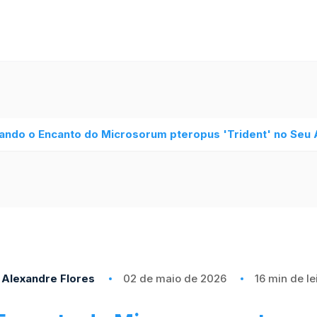
ando o Encanto do Microsorum pteropus 'Trident' no Seu
Alexandre Flores
02 de maio de 2026
16 min de le