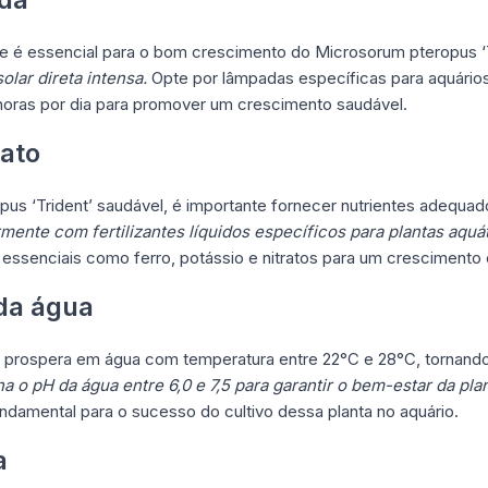
e é essencial para o bom crescimento do Microsorum pteropus ‘T
olar direta intensa.
Opte por lâmpadas específicas para aquários
 horas por dia para promover um crescimento saudável.
rato
us ‘Trident’ saudável, é importante fornecer nutrientes adequa
ente com fertilizantes líquidos específicos para plantas aquát
s essenciais como ferro, potássio e nitratos para um crescimento
da água
’ prospera em água com temperatura entre 22°C e 28°C, tornand
 o pH da água entre 6,0 e 7,5 para garantir o bem-estar da plan
ndamental para o sucesso do cultivo dessa planta no aquário.
a