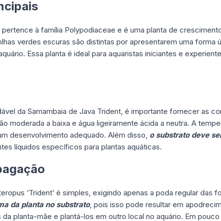
ncipais
 pertence à família Polypodiaceae e é uma planta de crescimento 
folhas verdes escuras são distintas por apresentarem uma forma ú
aquário. Essa planta é ideal para aquaristas iniciantes e experien
dável da Samambaia de Java Trident, é importante fornecer as co
ção moderada a baixa e água ligeiramente ácida a neutra. A tempe
r um desenvolvimento adequado. Além disso,
o substrato deve se
ntes líquidos específicos para plantas aquáticas.
pagação
opus ‘Trident’ é simples, exigindo apenas a poda regular das fo
ma da planta no substrato
, pois isso pode resultar em apodreci
is da planta-mãe e plantá-los em outro local no aquário. Em pou