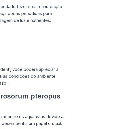
omendado fazer uma manutenção
ça podas periódicas para
sagem de luz e nutrientes.
dent’, você poderá apreciar a
te as condições do ambiente
azo.
crosorum pteropus
ar entre os aquaristas devido à
io desempenha um papel crucial.