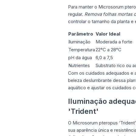
Para manter o Microsorum ptero
regular.
Remova folhas mortas ou
controlar o tamanho da planta e 
Parâmetro
Valor Ideal
Iluminação
Moderada a forte
Temperatura
22°C a 28°C
pH da água
6,0 a 7,5
Nutrientes
Substrato rico ou 
Com os cuidados adequados e a 
beleza deslumbrante dessa plan
aquático e ajustar os cuidados c
Iluminação adequa
'Trident'
O Microsorum pteropus ‘Trident
sua aparência única e resistênci