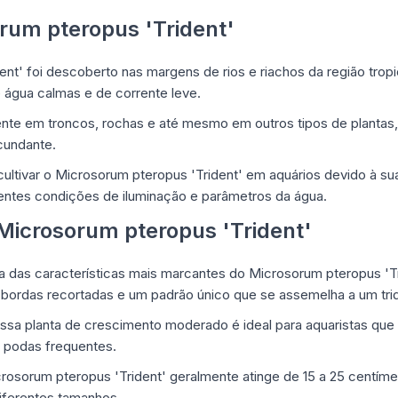
rum pteropus 'Trident'
nt' foi descoberto nas margens de rios e riachos da região tropi
água calmas e de corrente leve.
ente em troncos, rochas e até mesmo em outros tipos de plantas,
cundante.
ltivar o Microsorum pteropus 'Trident' em aquários devido à su
entes condições de iluminação e parâmetros da água.
 Microsorum pteropus 'Trident'
a das características mais marcantes do Microsorum pteropus 'Tr
bordas recortadas e um padrão único que se assemelha a um tri
Essa planta de crescimento moderado é ideal para aquaristas que
 podas frequentes.
crosorum pteropus 'Trident' geralmente atinge de 15 a 25 centímet
iferentes tamanhos.