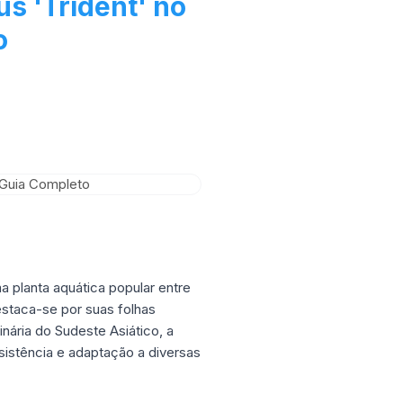
s 'Trident' no
o
planta aquática popular entre
estaca-se por suas folhas
nária do Sudeste Asiático, a
istência e adaptação a diversas