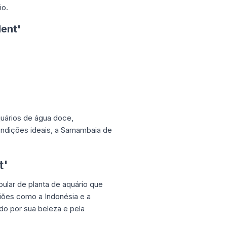
io.
ent'
uários de água doce,
ndições ideais, a Samambaia de
t'
ular de planta de aquário que
giões como a Indonésia e a
do por sua beleza e pela