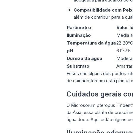
Compatibilidade com Pei
além de contribuir para a qu
Parâmetro
Valor I
Iluminação
Média a
Temperatura da água
22-28°
pH
6.0-7.5
Dureza da água
Moderad
Substrato
Amarrar
Esses são alguns dos pontos-cha
de cuidado tornam esta planta u
Cuidados gerais co
O Microsorum pteropus ‘Trident’ 
da Ásia, essa planta de crescim
água doce. Aqui estão alguns cu
Iluminação adequa