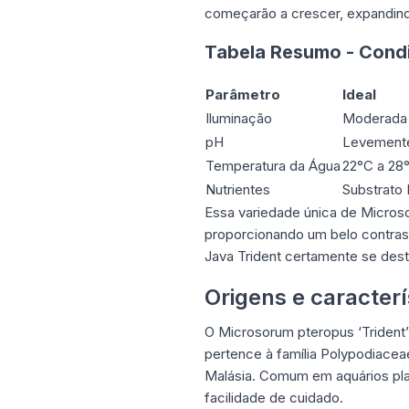
começarão a crescer, expandind
Tabela Resumo - Condi
Parâmetro
Ideal
Iluminação
Moderada 
pH
Levemente
Temperatura da Água
22°C a 28
Nutrientes
Substrato 
Essa variedade única de Micros
proporcionando um belo contras
Java Trident certamente se dest
Origens e caracter
O Microsorum pteropus ‘Trident’
pertence à família Polypodiacea
Malásia. Comum em aquários pla
facilidade de cuidado.