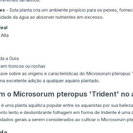
xes
- Esta planta cria um ambiente propício para os peixes, forne
alidade da água ao absorver nutrientes em excesso.
deal
 Alta
C
a a Dura
 em troncos ou rochas
ve sobre as origens e características do Microsorum pteropus ‘Tr
ma excelente adição a qualquer aquário plantado.
m o Microsorum pteropus 'Trident' no 
é uma planta aquática popular entre os aquaristas por sua beleza 
ento lento e deslumbrante folhagem em forma de tridente é uma 
idados gerais a serem considerados ao cultivar o Microsorum pte
da