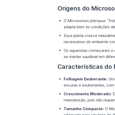
Origens do Microso
O Microsorum pteropus 'Tride
adapta bem às condições de 
Essa planta cresce naturalm
necessários do ambiente cir
Os aquaristas começaram a cu
se manter saudável em difer
Características do
Folhagem Exuberante
: Um
escuras e exuberantes, com 
Crescimento Moderado
: 
manutenção, pois não requer
Tamanho Compacto
: O Mi
adequada para aquários de d