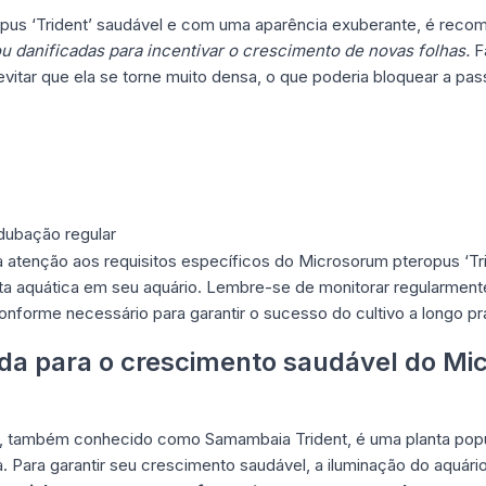
pus ‘Trident’ saudável e com uma aparência exuberante, é rec
 danificadas para incentivar o crescimento de novas folhas.
Fa
evitar que ela se torne muito densa, o que poderia bloquear a pas
adubação regular
atenção aos requisitos específicos do Microsorum pteropus ‘Tri
ta aquática em seu aquário. Lembre-se de monitorar regularmen
onforme necessário para garantir o sucesso do cultivo a longo pr
da para o crescimento saudável do Mi
’, também conhecido como Samambaia Trident, é uma planta popul
a. Para garantir seu crescimento saudável, a iluminação do aquár