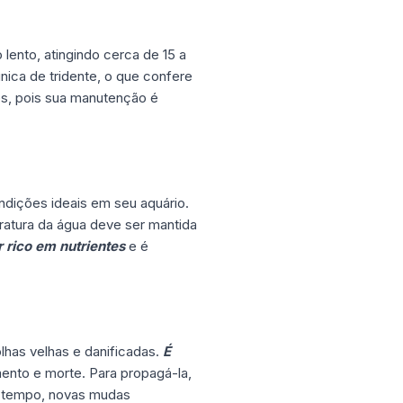
lento, atingindo cerca de 15 a
nica de tridente, o que confere
tes, pois sua manutenção é
ndições ideais em seu aquário.
ratura da água deve ser mantida
r rico em nutrientes
e é
lhas velhas e danificadas.
É
mento e morte. Para propagá-la,
co tempo, novas mudas