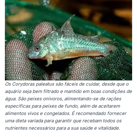
Os
Corydoras paleatus são fáceis de cuidar
, desde que o
aquário seja bem filtrado e mantido em boas condições de
água. São peixes onívoros, alimentando-se de rações
específicas para peixes de fundo, além de aceitarem
alimentos vivos e congelados. É recomendado fornecer
uma dieta variada para garantir que recebam todos os
nutrientes necessários para a sua saúde e vitalidade.