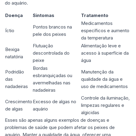
do aquário.
Doença
Sintomas
Tratamento
Medicamentos
Pontos brancos na
Íctio
específicos e aumento
pele dos peixes
da temperatura
Flutuação
Alimentação leve e
Bexiga
descontrolada do
acesso à superfície da
natatória
peixe
água
Bordas
Podridão
Manutenção da
esbranquiçadas ou
das
qualidade da água e
avermelhadas nas
nadadeiras
uso de medicamentos
nadadeiras
Controle da iluminação,
Crescimento
Excesso de algas no
limpezas regulares e
de algas
aquário
algicidas
Esses são apenas alguns exemplos de doenças e
problemas de saúde que podem afetar os peixes de
aquário. Manter a qualidade da água, oferecer uma