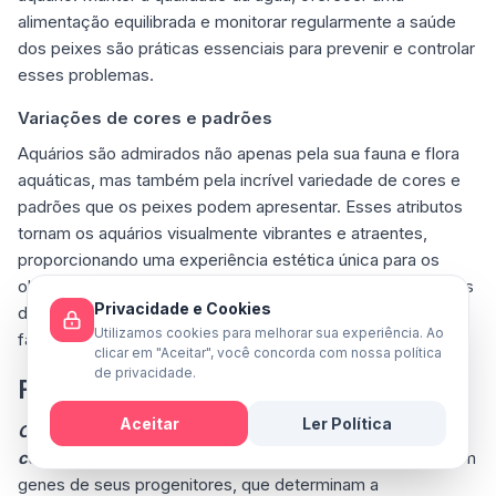
alimentação equilibrada e monitorar regularmente a saúde
dos peixes são práticas essenciais para prevenir e controlar
esses problemas.
Variações de cores e padrões
Aquários são admirados não apenas pela sua fauna e flora
aquáticas, mas também pela incrível variedade de cores e
padrões que os peixes podem apresentar. Esses atributos
tornam os aquários visualmente vibrantes e atraentes,
proporcionando uma experiência estética única para os
observadores. As variações de cores e padrões nos peixes
Privacidade e Cookies
de aquário são resultado de uma combinação complexa de
Utilizamos cookies para melhorar sua experiência. Ao
fatores genéticos, ambientais e de saúde.
clicar em "Aceitar", você concorda com nossa política
de privacidade.
Fatores genéticos
Aceitar
Ler Política
Os genes desempenham um papel fundamental nas
cores e padrões dos peixes de aquário.
Os peixes herdam
Mensagem
genes de seus progenitores, que determinam a