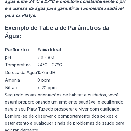
água entre 24°C e 27°C e monitore constantemente o pH
e a dureza da água para garantir um ambiente saudável
para os Platys.
Exemplo de Tabela de Parâmetros da
Água:
Parâmetro
Faixa Ideal
pH
7.0 - 8.0
Temperatura
24°C - 27°C
Dureza da Água
10-25 dH
Amônia
0 ppm
Nitrato
< 20 ppm
Seguindo essas orientações de habitat e cuidados, você
estará proporcionando um ambiente saudável e equilibrado
para o seu Platy Tuxedo prosperar e viver com qualidade.
Lembre-se de observar o comportamento dos peixes e
estar atento a quaisquer sinais de problemas de saúde para
agir rapidamente.