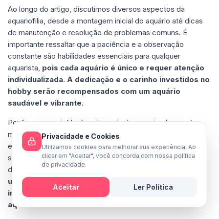
Ao longo do artigo, discutimos diversos aspectos da
aquariofilia, desde a montagem inicial do aquário até dicas
de manutenção e resolução de problemas comuns. É
importante ressaltar que a paciência e a observação
constante são habilidades essenciais para qualquer
aquarista,
pois cada aquário é único e requer atenção
individualizada. A dedicação e o carinho investidos no
hobby serão recompensados com um aquário
saudável e vibrante.
Por fim, a aquariofilia é muito mais do que simplesmente
manter peixes em um recipiente de vidro. É um hobby
Privacidade e Cookies
enriquecedor que nos conecta com a natureza, nos ensina
Utilizamos cookies para melhorar sua experiência. Ao
clicar em "Aceitar", você concorda com nossa política
sobre o equilíbrio ecológico e nos proporciona momentos
de privacidade.
de tranquilidade e admiração.
Cuidar de um aquário é
uma experiência gratificante, que nos lembra da
Aceitar
Ler Política
importância de preservar e respeitar o mundo
Mensagem
aquático e suas maravilhas.