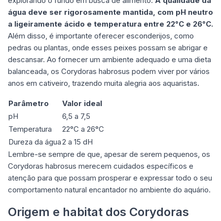
explorando o fundo em busca de alimento.
A qualidade da
água deve ser rigorosamente mantida, com pH neutro
a ligeiramente ácido e temperatura entre 22°C e 26°C.
Além disso, é importante oferecer esconderijos, como
pedras ou plantas, onde esses peixes possam se abrigar e
descansar. Ao fornecer um ambiente adequado e uma dieta
balanceada, os Corydoras habrosus podem viver por vários
anos em cativeiro, trazendo muita alegria aos aquaristas.
Parâmetro
Valor ideal
pH
6,5 a 7,5
Temperatura
22°C a 26°C
Dureza da água
2 a 15 dH
Lembre-se sempre de que, apesar de serem pequenos, os
Corydoras habrosus merecem cuidados específicos e
atenção para que possam prosperar e expressar todo o seu
comportamento natural encantador no ambiente do aquário.
Origem e habitat dos Corydoras