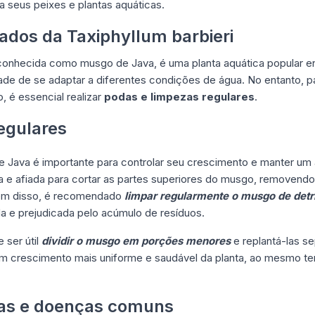
a seus peixes e plantas aquáticas.
dos da Taxiphyllum barbieri
conhecida como musgo de Java, é uma planta aquática popular en
ade de se adaptar a diferentes condições de água. No entanto, pa
, é essencial realizar
podas e limpezas regulares
.
egulares
 Java é importante para controlar seu crescimento e manter um 
pa e afiada para cortar as partes superiores do musgo, removendo
ém disso, é recomendado
limpar regularmente o musgo de detr
da e prejudicada pelo acúmulo de resíduos.
 ser útil
dividir o musgo em porções menores
e replantá-las s
 um crescimento mais uniforme e saudável da planta, ao mesmo te
as e doenças comuns