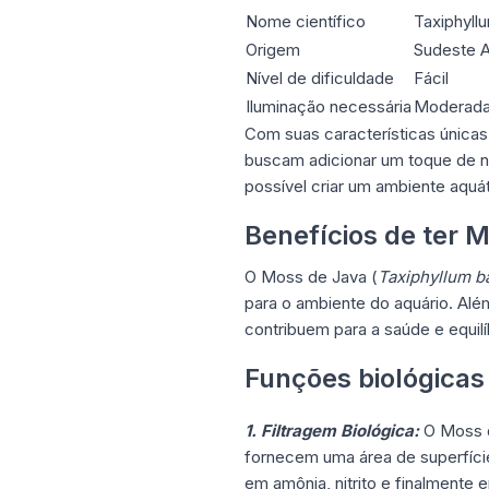
Nome científico
Taxiphyllu
Origem
Sudeste A
Nível de dificuldade
Fácil
Iluminação necessária
Moderada 
Com suas características únicas
buscam adicionar um toque de na
possível criar um ambiente aquá
Benefícios de ter 
O Moss de Java (
Taxiphyllum ba
para o ambiente do aquário. Alé
contribuem para a saúde e equil
Funções biológicas
1. Filtragem Biológica:
O Moss d
fornecem uma área de superfície
em amônia, nitrito e finalmente 