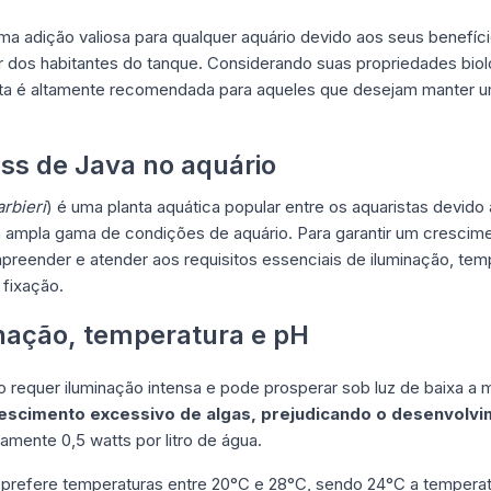
 adição valiosa para qualquer aquário devido aos seus benefício
 dos habitantes do tanque. Considerando suas propriedades biol
nta é altamente recomendada para aqueles que desejam manter 
ss de Java no aquário
rbieri
) é uma planta aquática popular entre os aquaristas devido
 ampla gama de condições de aquário. Para garantir um crescim
preender e atender aos requisitos essenciais de iluminação, tem
 fixação.
inação, temperatura e pH
requer iluminação intensa e pode prosperar sob luz de baixa a
rescimento excessivo de algas, prejudicando o desenvolvi
mente 0,5 watts por litro de água.
refere temperaturas entre 20°C e 28°C, sendo 24°C a temperat