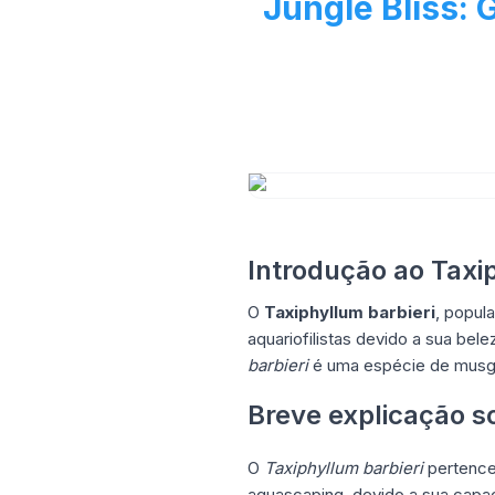
Jungle Bliss:
Introdução ao Taxi
O
Taxiphyllum barbieri
, popu
aquariofilistas devido a sua bele
barbieri
é uma espécie de musgo 
Breve explicação s
O
Taxiphyllum barbieri
pertence
aquascaping, devido a sua capaci