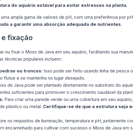
ura do aquário estável para evitar estresses na planta
.
 uma ampla gama de valores de pH, com uma preferência por pH 
uda a garantir uma absorção adequada de nutrientes
.
 e fixação
tar ou fixar o Moss de Java em seu aquário, facilitando sua manu
s técnicas populares incluem:
pedras ou troncos:
Isso pode ser feito usando linha de pesca o
o flutue e se mantenha no lugar desejado.
s de Java pode ser plantado diretamente no substrato do aquári
trientes suficientes para promover o crescimento saudável da plant
s:
Para criar uma parede verde ou uma cobertura em seu aquário
de plástico ou metal.
Certifique-se de que a estrutura seja e
bre os requisitos de iluminação, temperatura e pH, juntamente 
 bem encaminhado para cultivar com sucesso o Moss de Java em 