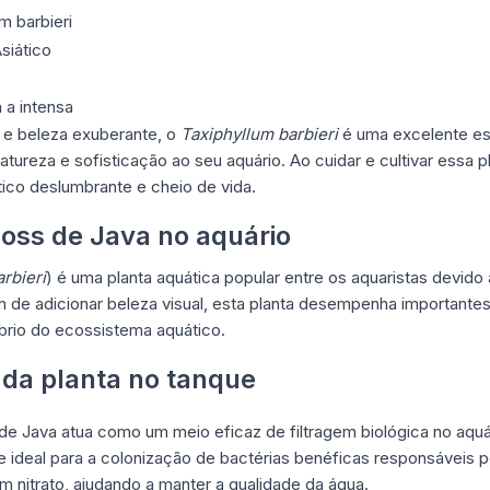
m barbieri
siático
a intensa
 e beleza exuberante, o
Taxiphyllum barbieri
é uma excelente es
tureza e sofisticação ao seu aquário. Ao cuidar e cultivar essa 
tico deslumbrante e cheio de vida.
Moss de Java no aquário
rbieri
) é uma planta aquática popular entre os aquaristas devid
m de adicionar beleza visual, esta planta desempenha importante
íbrio do ecossistema aquático.
 da planta no tanque
e Java atua como um meio eficaz de filtragem biológica no aquá
 ideal para a colonização de bactérias benéficas responsáveis 
em nitrato, ajudando a manter a qualidade da água.