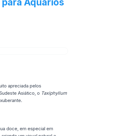
 para Aquários
uito apreciada pelos
 Sudeste Asiático, o
Taxiphyllum
xuberante.
gua doce, em especial em
criando um visual natural e