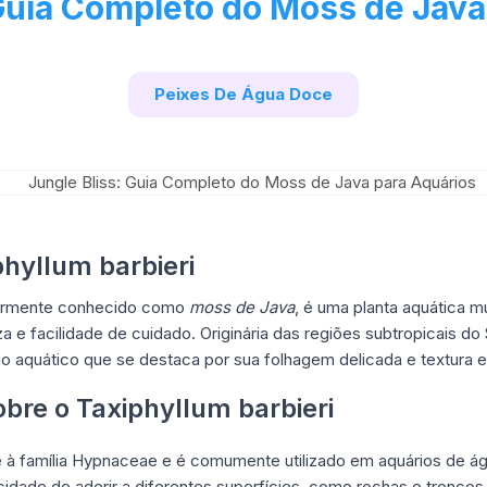
 Guia Completo do Moss de Java
Peixes De Água Doce
phyllum barbieri
larmente conhecido como
moss de Java
, é uma planta aquática m
za e facilidade de cuidado. Originária das regiões subtropicais do
aquático que se destaca por sua folhagem delicada e textura e
obre o Taxiphyllum barbieri
 à família Hypnaceae e é comumente utilizado em aquários de á
dade de aderir a diferentes superfícies, como rochas e troncos, 