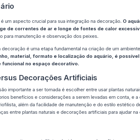
ário
io é um aspecto crucial para sua integração na decoração.
O aquá
nge de correntes de ar e longe de fontes de calor excessiv
sso para manutenção e observação dos peixes.
a a decoração é uma etapa fundamental na criação de um ambient
ho, material, formato e localização do aquário, é possíve
 funcional no espaço decorativo.
rsus Decorações Artificiais
o importante a ser tomada é escolher entre usar plantas naturais
ios benefícios e considerações a serem levadas em conta, e a
riofilista, além da facilidade de manutenção e do estilo estético 
nças entre plantas naturais e decorações artificiais para ajudar n