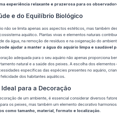
ma experiência relaxante e prazerosa para os observador
e e do Equilíbrio Biológico
o não se limita apenas aos aspectos estéticos, mas também de
ecossistema aquático. Plantas vivas e elementos naturais contribu
dade da água, na remoção de resíduos e na oxigenação do ambien
pode ajudar a manter a água do aquário limpa e saudável p
oração adequada para o seu aquário não apenas proporciona be
amento natural e a saúde dos peixes. A escolha dos elementos d
essidades específicas das espécies presentes no aquário, cria
felicidade dos habitantes aquáticos.
 Ideal para a Decoração
ecoração de um ambiente, é essencial considerar diversos fatores
l para os peixes, mas também um elemento decorativo harmonio
os como tamanho, material, formato e localização.