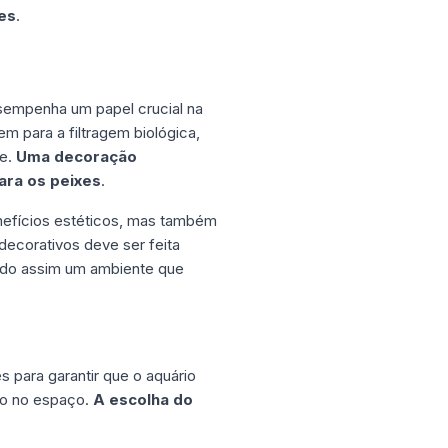
es
.
sempenha um papel crucial na
em para a filtragem biológica,
te.
Uma decoração
ara os peixes
.
nefícios estéticos, mas também
ecorativos deve ser feita
ndo assim um ambiente que
 para garantir que o aquário
so no espaço.
A escolha do