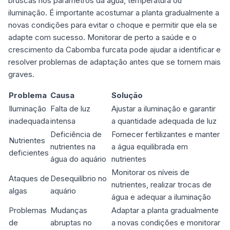
bruscas nos parâmetros da água, temperatura ou
iluminação. É importante acostumar a planta gradualmente a
novas condições para evitar o choque e permitir que ela se
adapte com sucesso. Monitorar de perto a saúde e o
crescimento da Cabomba furcata pode ajudar a identificar e
resolver problemas de adaptação antes que se tornem mais
graves.
Problema
Causa
Solução
Iluminação
Falta de luz
Ajustar a iluminação e garantir
inadequada
intensa
a quantidade adequada de luz
Deficiência de
Fornecer fertilizantes e manter
Nutrientes
nutrientes na
a água equilibrada em
deficientes
água do aquário
nutrientes
Monitorar os níveis de
Ataques de
Desequilíbrio no
nutrientes, realizar trocas de
algas
aquário
água e adequar a iluminação
Problemas
Mudanças
Adaptar a planta gradualmente
de
abruptas no
a novas condições e monitorar