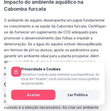
Impacto do ambiente aquático na
Cabomba furcata
O ambiente do aquário desempenha um papel fundamental
no crescimento e na saúde da Cabomba furcata. Certifique-
se de fornecer um suplemento de CO2 adequado para
promover o desenvolvimento das folhas e impedir a
deterioração. Se a água do aquário estiver desequilibrada
em termos de pH ou dureza, ajuste os parâmetros para
garantir um ambiente ideal para a planta prosperar. Além
disso, a qualidade da água é essencial para prevenir o
surgimento de algas e outras condições adversas que
Privacidade e Cookies
possam prejudicar a Cabomba furcata.
Utilizamos cookies para melhorar sua experiência. Ao
clicar em "Aceitar", você concorda com nossa política
Considerações finais
de privacidade.
Aceitar
Ler Política
Em conclusão, a Cabomba furcata é uma adição
maravilhosa a qualquer aquário, desde que seja fornecido o
Mensagem
cuidado e a atenção necessários. Ao criar um ambiente