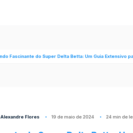
do Fascinante do Super Delta Betta: Um Guia Extensivo p
Alexandre Flores
19 de maio de 2024
24 min de le