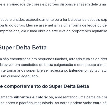
e e a variedade de cores e padrões disponíveis fazem dele uma 
nados e criados especificamente para ter barbatanas caudais e
partir do corpo. Eles se assemelham a uma forma de leque ou del
impressiona, ela é uma obra de arte viva de proporções aquátic
Super Delta Betta
ta são encontrados em pequenos riachos, arrozais e valas de dr
sobreviver em condições de baixa oxigenação e com pouco alime
rmite tomar ar da superfície se necessário. Entender o habitat nat
er um cuidado adequado.
s e comportamento do Super Delta Betta
emamente
vibrantes e coloridos
, apresentando uma gama de cor
as cores e padrões imagináveis. As cores podem variar entre sól