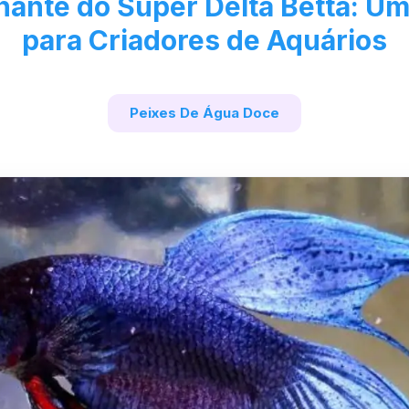
ante do Super Delta Betta: Um
para Criadores de Aquários
Peixes De Água Doce