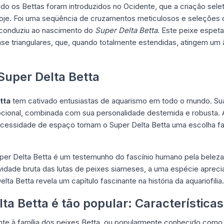
do os Bettas foram introduzidos no Ocidente, que a criação sele
hoje. Foi uma seqüência de cruzamentos meticulosos e seleçõe
e conduziu ao nascimento do
Super Delta Betta
. Este peixe espeta
se triangulares, que, quando totalmente estendidas, atingem um â
Super Delta Betta
tta
tem cativado entusiastas de aquarismo em todo o mundo. Su
pcional, combinada com sua personalidade destemida e robusta.
necessidade de espaço tornam o Super Delta
Betta uma escolha fa
per Delta Betta é um testemunho do fascínio humano pela beleza
idade bruta das lutas de peixes siameses, a uma espécie aprecia
lta Betta revela um capítulo fascinante na história da aquariofilia.
ta Betta é tão popular: Características
nte à família dos
peixes Betta
, ou popularmente conhecido como 