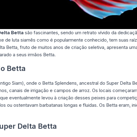
elta Betta
são fascinantes, sendo um retrato vívido da dedicaç
xe de luta siamês como é popularmente conhecido, tem suas raíz
lta Betta, fruto de muitos anos de criação seletiva, apresenta u
rado a seus irmãos Betta.
do Betta
antigo Siam), onde o Betta Splendens, ancestral do Super Delta B
s, canais de irrigação e campos de arroz. Os locais começaram
 o que eventualmente levou à criação desses peixes para competiç
dos ou ostentavam barbatanas longas e fluidas. Os Betta eram, in
per Delta Betta