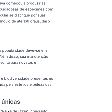
tiva começou a produzir as
s cuidadosas de espécimes com
cular se distingue por suas
ngulo de até 160 graus, daí o
a popularidade deve-se em
 Além disso, sua manutenção
vorita para novatos e
 e biodiversidade presentes no
da pela estética e beleza das
 únicas
"Peixe de Briga", conquistou