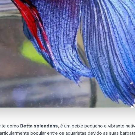
ente como
Betta splendens
, é um peixe pequeno e vibrante nati
articularmente popular entre os aquaristas devido às suas barbat