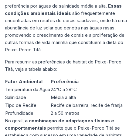
preferência por águas de salinidade média a alta.
Essas
condições ambientais ideais
são frequentemente
encontradas em recifes de corais saudáveis, onde há uma
abundância de luz solar que penetra nas águas rasas,
promovendo o crescimento de corais e a proliferação de
outras formas de vida marinha que constituem a dieta do
Peixe-Porco Titã.
Para resumir as preferências de habitat do Peixe-Porco
Titã, veja a tabela abaixo:
Fator Ambiental
Preferência
Temperatura da Água
24°C a 28°C
Salinidade
Média a alta
Tipo de Recife
Recife de barreira, recife de franja
Profundidade
2 a 50 metros
No geral,
a combinação de adaptações físicas e
comportamentais
permite que o Peixe-Porco Titã se
estabeleça com sucesso em uma variedade de habitats