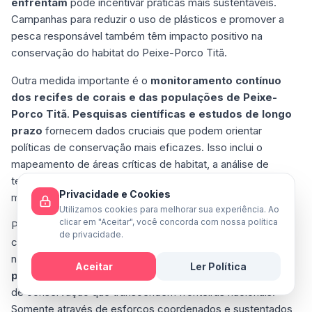
enfrentam
pode incentivar práticas mais sustentáveis.
Campanhas para reduzir o uso de plásticos e promover a
pesca responsável também têm impacto positivo na
conservação do habitat do Peixe-Porco Titã.
Outra medida importante é o
monitoramento contínuo
dos recifes de corais e das populações de Peixe-
Porco Titã
.
Pesquisas científicas e estudos de longo
prazo
fornecem dados cruciais que podem orientar
políticas de conservação mais eficazes. Isso inclui o
mapeamento de áreas críticas de habitat, a análise de
tendências populacionais e a avaliação dos impactos das
Privacidade e Cookies
mudanças climáticas e da poluição.
Utilizamos cookies para melhorar sua experiência. Ao
clicar em "Aceitar", você concorda com nossa política
Por fim,
a colaboração internacional
é vital para a
de privacidade.
conservação dos recifes de corais e das espécies que
neles vivem.
Organizações globais, governos e ONGs
Aceitar
Ler Política
precisam trabalhar juntos
para implementar estratégias
Mensagem
de conservação que transcendem fronteiras nacionais.
Somente através de esforços coordenados e sustentados