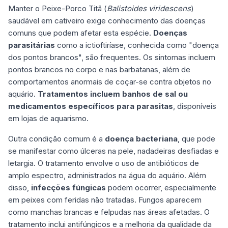
Manter o Peixe-Porco Titã (
Balistoides viridescens
)
saudável em cativeiro exige conhecimento das doenças
comuns que podem afetar esta espécie.
Doenças
parasitárias
como a ictioftiríase, conhecida como "doença
dos pontos brancos", são frequentes. Os sintomas incluem
pontos brancos no corpo e nas barbatanas, além de
comportamentos anormais de coçar-se contra objetos no
aquário.
Tratamentos incluem banhos de sal ou
medicamentos específicos para parasitas
, disponíveis
em lojas de aquarismo.
Outra condição comum é a
doença bacteriana
, que pode
se manifestar como úlceras na pele, nadadeiras desfiadas e
letargia. O tratamento envolve o uso de antibióticos de
amplo espectro, administrados na água do aquário. Além
disso,
infecções fúngicas
podem ocorrer, especialmente
em peixes com feridas não tratadas. Fungos aparecem
como manchas brancas e felpudas nas áreas afetadas. O
tratamento inclui antifúngicos e a melhoria da qualidade da