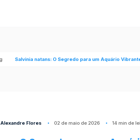
g
Salvinia natans: O Segredo para um Aquário Vibrante
Alexandre Flores
02 de maio de 2026
14 min de le