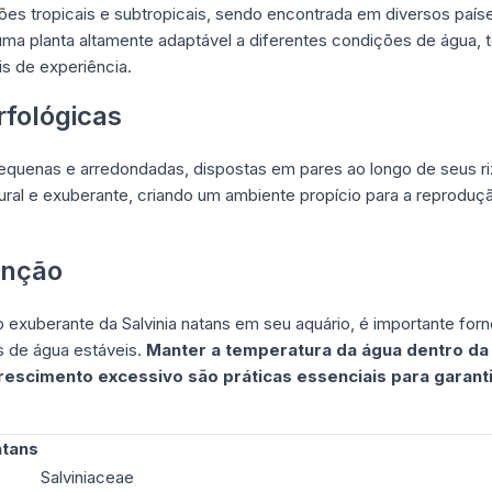
giões tropicais e subtropicais, sendo encontrada em diversos paí
 uma planta altamente adaptável a diferentes condições de água
is de experiência.
rfológicas
equenas e arredondadas, dispostas em pares ao longo de seus ri
tural e exuberante, criando um ambiente propício para a reprodu
enção
 exuberante da Salvinia natans em seu aquário, é importante for
s de água estáveis.
Manter a temperatura da água dentro da 
rescimento excessivo são práticas essenciais para garant
atans
Salviniaceae