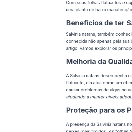
Com suas folhas flutuantes e cap
uma planta de baixa manutenção 
Benefícios de ter 
Salvinia natans, também conheci
conhecida não apenas pela sua 
artigo, vamos explorar os princi
Melhoria da Qualid
A Salvinia natans desempenha u
flutuante, ela atua como um efic
causar problemas de algas no a
ajudando a manter níveis adeq
Proteção para os P
A presença da Salvinia natans n
peixes mais tímidos.
As folhas 