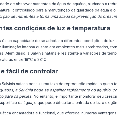
idade de absorver nutrientes da água do aquário, ajudando a reduzi
natural, contribuindo para a manutenção da qualidade da água e o
orção de nutrientes a torna uma aliada na prevenção do cresci
ntes condições de luz e temperatura
 é sua capacidade de se adaptar a diferentes condições de luz 
m iluminação intensa quanto em ambientes mais sombreados, torn
tes. Além disso, a Salvinia natans é resistente a variações de te
aturas entre 18°C e 28°C.
 fácil de controlar
a Salvinia natans possui uma taxa de reprodução rápida, o que a to
uados, a Salvinia pode se espalhar rapidamente no aquário, cr
o para os peixes.
No entanto, é importante monitorar seu cresci
superfície da água, o que pode dificultar a entrada de luz e oxigên
aquática encantadora e funcional, que oferece inúmeras vantagens