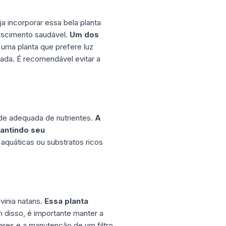
ja incorporar essa bela planta
rescimento saudável.
Um dos
ma planta que prefere luz
rada. É recomendável evitar a
ade adequada de nutrientes.
A
rantindo seu
 aquáticas ou substratos ricos
vinia natans.
Essa planta
 disso, é importante manter a
ares e a manutenção de um filtro