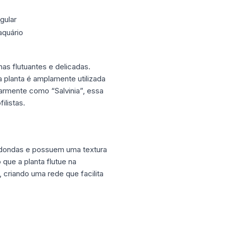
gular
aquário
has flutuantes e delicadas.
a planta é amplamente utilizada
larmente como “Salvinia”, essa
ilistas.
redondas e possuem uma textura
que a planta flutue na
 criando uma rede que facilita