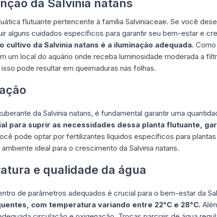
nção da Salvinia natans
quática flutuante pertencente à família Salviniaceae. Se você dese
uir alguns cuidados específicos para garantir seu bem-estar e c
 cultivo da Salvinia natans é a iluminação adequada.
Como u
 em um local do aquário onde receba luminosidade moderada a filt
is isso pode resultar em queimaduras nas folhas.
zação
berante da Salvinia natans, é fundamental garantir uma quantid
ial para suprir as necessidades dessa planta flutuante, ga
cê pode optar por fertilizantes líquidos específicos para plantas
ambiente ideal para o crescimento da Salvinia natans.
atura e qualidade da água
ntro de parâmetros adequados é crucial para o bem-estar da Sal
quentes, com temperatura variando entre 22°C e 28°C.
Além
 adequada circulação e oxigenação. Trocas parciais de água regul