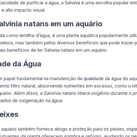
acidade de purificar a água, a Salvinia é uma escolha popular ent
e alto impacto visual.
Salvinia natans em um aquário
da como lentilha-d’água, é uma planta aquática popularmente uti
beleza, mas também pelos diversos benefícios que pode trazer p
pais benefícios de ter Salvinia natans em um aquário.
ade da Água
m papel fundamental na manutenção da qualidade da água do aquá
iente filtro natural, absorvendo nutrientes em excesso, como o n
quário.
Além disso, a Salvinia natans libera oxigênio durante o 
uados de oxigenação na água.
eixes
o aquário também fornece abrigo e proteção para os peixes, espe
flutuantes da planta oferecem sombra e refúgio, ajudando os pe