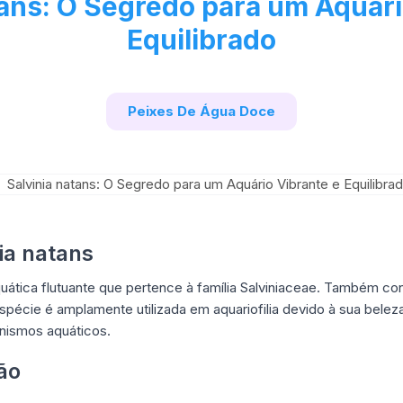
tans: O Segredo para um Aquári
Equilibrado
Peixes De Água Doce
ia natans
uática flutuante que pertence à família Salviniaceae. Também co
pécie é amplamente utilizada em aquariofilia devido à sua bele
anismos aquáticos.
ão