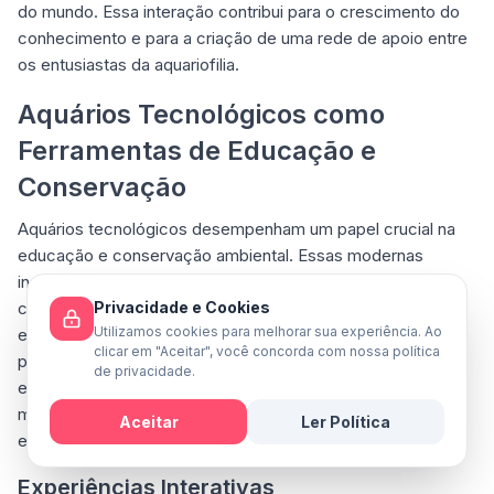
do mundo. Essa interação contribui para o crescimento do
conhecimento e para a criação de uma rede de apoio entre
os entusiastas da aquariofilia.
Aquários Tecnológicos como
Ferramentas de Educação e
Conservação
Aquários tecnológicos desempenham um papel crucial na
educação e conservação ambiental. Essas modernas
instalações combinam tecnologia avançada com
Privacidade e Cookies
conhecimento científico para proporcionar experiências
Utilizamos cookies para melhorar sua experiência. Ao
educativas imersivas. Através de exposições interativas,
clicar em "Aceitar", você concorda com nossa política
programas educacionais e iniciativas de conservação,
de privacidade.
esses aquários inspiram a conscientização sobre a vida
marinha e promovem a importância da preservação dos
Aceitar
Ler Política
ecossistemas aquáticos.
Mensagem
Experiências Interativas