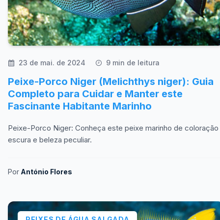
23 de mai. de 2024
9 min de leitura
Peixe-Porco Niger (Melichthys niger): Guia
Completo para Cuidar e Manter este
Fascinante Habitante Marinho
Peixe-Porco Niger: Conheça este peixe marinho de coloração
escura e beleza peculiar.
Por
António Flores
PEIXES DE ÁGUA SALGADA