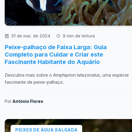
31 de mai. de 2024
9 min de leitura
Peixe-palhaço de Faixa Larga: Guia
Completo para Cuidar e Criar este
Fascinante Habitante do Aquário
Descubra mais sobre o Amphiprion latezonatus, uma espécie
fascinante de peixe-palhaço.
Por
António Flores
PEIXES DE ÁGUA SALGADA