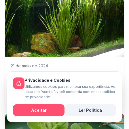
21 de maio de 2024
Blyxa Aubertii: Guia Completo para
Privacidade e Cookies
Cultivo em Aquários
Utilizamos cookies para melhorar sua experiência. Ao
Blyxa Aubertii: planta aquática elegante e fácil de cuidar,
clicar em "Aceitar", você concorda com nossa política
de privacidade.
ideal para adicionar textura e movimento em aquários
plantados.
Aceitar
Ler Política
Mensagem