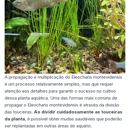
A propagação e multiplicação do Eleocharis montevidensis
é um processo relativamente simples, mas que requer
atenção aos detalhes para garantir o sucesso no
cultivo
dessa planta aquática
. Uma das formas mais comuns de
propagar o Eleocharis montevidensis é através da divisão
das touceiras.
Ao dividir cuidadosamente as touceiras
da planta
, é possível obter mudas saudáveis que poderão
ser replantadas em outras áreas do aquário.