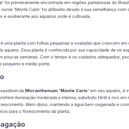
o’
foi primeiramente encontrada em regiões pantanosas do Brasi
 nome ‘Monte Carlo’ foi atribuído devido à sua semelhança com 
o e exuberante aos aquários onde é cultivada.
é uma planta com folhas pequenas e ovaladas que crescem em
do aquário. Essa planta é conhecida por sua capacidade de se es
m poucas semanas. Com o tempo e os cuidados adequados, pode a
de pequeno e médio porte.
vo
o saudável da
Micranthemum ‘Monte Carlo’
em seu aquário, é i
 prefere iluminação moderada a intensa, substrato fértil e rico 
 crescimento. Além disso, mantendo a água bem oxigenada e com
cio para o florescimento da planta.
pagação