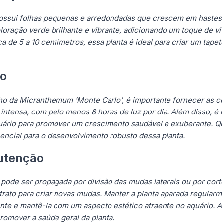
ssui folhas pequenas e arredondadas que crescem em hastes f
ração verde brilhante e vibrante, adicionando um toque de viv
 de 5 a 10 centímetros, essa planta é ideal para criar um tape
vo
 da Micranthemum ‘Monte Carlo’, é importante fornecer as con
intensa, com pelo menos 8 horas de luz por dia. Além disso, 
aquário para promover um crescimento saudável e exuberante. Q
ssencial para o desenvolvimento robusto dessa planta.
utenção
ode ser propagada por divisão das mudas laterais ou por cort
rato para criar novas mudas. Manter a planta aparada regularme
te e mantê-la com um aspecto estético atraente no aquário. A
romover a saúde geral da planta.