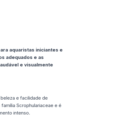
ra aquaristas iniciantes e
dos adequados e as
saudável e visualmente
'
 beleza e facilidade de
 família Scrophulariaceae e é
mento intenso.