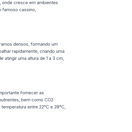
l, onde cresce em ambientes
o famoso cassino,
 ramos densos, formando um
palhar rapidamente, criando uma
tingir uma altura de 1 a 3 cm,
mportante fornecer as
em nutrientes, bem como CO2
 temperatura entre 22°C e 28°C,