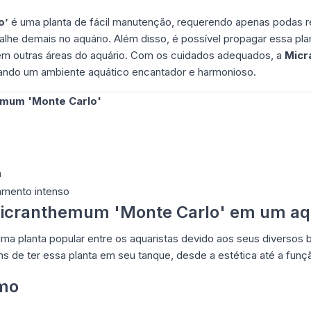
o’
é uma planta de fácil manutenção, requerendo apenas podas re
alhe demais no aquário. Além disso, é possível propagar essa pl
em outras áreas do aquário. Com os cuidados adequados, a
Micr
riando um ambiente aquático encantador e harmonioso.
emum 'Monte Carlo'
a
amento intenso
 Micranthemum 'Monte Carlo' em um aq
a planta popular entre os aquaristas devido aos seus diversos b
s de ter essa planta em seu tanque, desde a estética até a funçã
smo