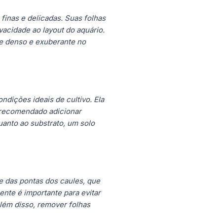
inas e delicadas. Suas folhas
acidade ao layout do aquário.
te denso e exuberante no
dições ideais de cultivo. Ela
é recomendado adicionar
uanto ao substrato, um solo
e das pontas dos caules, que
nte é importante para evitar
lém disso, remover folhas