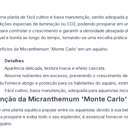
a planta de fácil cultivo e baixa manutenção, sendo adequada pa
ndições especiais de iluminação ou CO2, podendo prosperar em
ara controlar o crescimento e garantir a densidade desejada d
l e bonita ao longo do tempo, tornando-se uma escolha prática 
nefícios da Micranthemum ‘Monte Carlo’ em um aquário:
Detalhes
Aparência delicada, textura macia e efeito cascata.
Absorve nutrientes em excesso, prevenindo o crescimento de 
ão
Fornece abrigo e proteção para os habitantes do aquário, est
Fácil cultivo, baixa manutenção, adequada para aquaristas inici
nção da Micranthemum 'Monte Carlo'
uma planta aquática popular entre os aquaristas devido à sua bel
la prospere e exiba todo o seu esplendor, é essencial fornecer
uário.