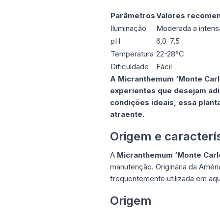
Parâmetros
Valores recome
Iluminação
Moderada a intens
pH
6,0-7,5
Temperatura
22-28°C
Dificuldade
Fácil
A Micranthemum ‘Monte Carlo’
experientes que desejam adi
condições ideais, essa plant
atraente.
Origem e caracter
A
Micranthemum ‘Monte Carl
manutenção. Originária da Améric
frequentemente utilizada em aq
Origem