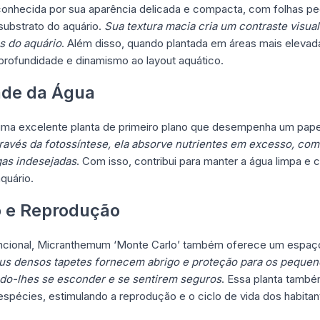
onhecida por sua aparência delicada e compacta, com folhas pe
substrato do aquário.
Sua textura macia cria um contraste visua
s do aquário
. Além disso, quando plantada em áreas mais elevad
 profundidade e dinamismo ao layout aquático.
ade da Água
ma excelente planta de primeiro plano que desempenha um pape
ravés da fotossíntese, ela absorve nutrientes em excesso, como
gas indesejadas
. Com isso, contribui para manter a água limpa e c
quário.
o e Reprodução
uncional, Micranthemum ‘Monte Carlo’ também oferece um espaço
us densos tapetes fornecem abrigo e proteção para os pequen
ndo-lhes se esconder e se sentirem seguros
. Essa planta també
espécies, estimulando a reprodução e o ciclo de vida dos habitan