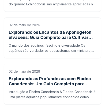
do gênero Echinodorus são amplamente apreciadas no
hobby da aquariofilia devido à sua beleza e
capacidade
02 de maio de 2026
Explorando os Encantos da Aponogeton
ulvaceus: Guia Completo para Cultivar
esta Planta Aquática Exótica no seu
O mundo dos aquários: fascínio e diversidade Os
Aquário
aquários são verdadeiros ecossistemas em miniatura,
capazes de transportar-nos para um universo fascinante
reple
02 de maio de 2026
Explorando as Profundezas com Elodea
Canadensis: Um Guia Completo para
Aquaristas
Introdução à Elodea Canadensis A Elodea Canadensis é
uma planta aquática popularmente conhecida como
Elodea ou Elodea densa. Originária da América do