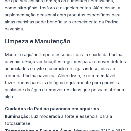
de que seu aquário forneça os nutrientes necessários,
como nitrogênio, fósforo e oligoelementos. Além disso, a
suplementação ocasional com produtos específicos para
algas marinhas
pode beneficiar o crescimento da Padina
pavonica.
Limpeza e Manutenção
Manter o aquário limpo é essencial para a saúde da Padina
pavonica. Faça verificações regulares para remover detritos
acumulados e evite o acúmulo de algas indesejadas ao
redor da Padina pavonica. Além disso, é recomendável
fazer trocas parciais de água regularmente para garantir a
qualidade da água e remover resíduos que possam afetar a
alga.
Cuidados da Padina pavonica em aquários
Iluminação
: Luz moderada a forte é essencial para a
fotossíntese.
Temperatura e Fluxo de Água
: Manter entre 22°C a 26°C