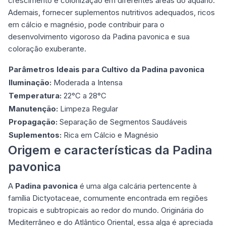
crescimento e colonização em diferentes áreas do aquário.
Ademais, fornecer suplementos nutritivos adequados, ricos
em cálcio e magnésio, pode contribuir para o
desenvolvimento vigoroso da Padina pavonica e sua
coloração exuberante.
Parâmetros Ideais para Cultivo da Padina pavonica
Iluminação:
Moderada a Intensa
Temperatura:
22°C a 28°C
Manutenção:
Limpeza Regular
Propagação:
Separação de Segmentos Saudáveis
Suplementos:
Rica em Cálcio e Magnésio
Origem e características da Padina
pavonica
A
Padina pavonica
é uma alga calcária pertencente à
família Dictyotaceae, comumente encontrada em regiões
tropicais e subtropicais ao redor do mundo. Originária do
Mediterrâneo e do Atlântico Oriental, essa alga é apreciada