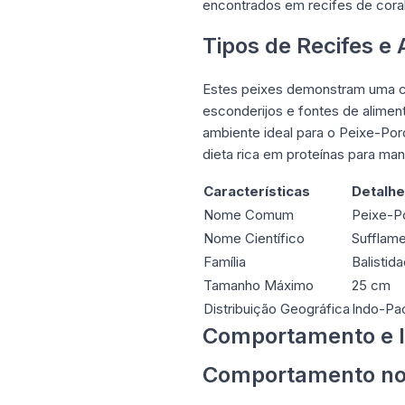
encontrados em recifes de cora
Tipos de Recifes e
Estes peixes demonstram uma cl
esconderijos e fontes de alimen
ambiente ideal para o Peixe-Po
dieta rica em proteínas para man
Características
Detalh
Nome Comum
Peixe-P
Nome Científico
Sufflam
Família
Balistid
Tamanho Máximo
25 cm
Distribuição Geográfica
Indo-Pac
Comportamento e I
Comportamento no