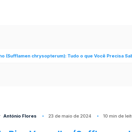
ho (Sufflamen chrysopterum): Tudo o que Você Precisa Sa
r
António Flores
23 de maio de 2024
10 min de lei