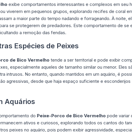
lho
exibe comportamentos interessantes e complexos em seu habi
 ou viverem em pequenos grupos, explorando recifes de coral em
 passam a maior parte do tempo nadando e forrageando. À noite
 para se protegerem de predadores. Este comportamento de se es
ificultando a remoção das fendas.
ras Espécies de Peixes
orco
de Bico Vermelho
tende a ser territorial e pode exibir c
eixes, especialmente aqueles de tamanho similar ou menor. Eles
ntra intrusos. No entanto, quando mantidos em um aquário, é pos
ão agressivas, desde que haja espaço suficiente e esconderijos
 Aquários
 comportamento do
Peixe-Porco de Bico Vermelho
pode variar
ermanecem ativos e curiosos, explorando todos os cantos do tan
ros peixes no aquário, pois podem exibir agressividade, especi