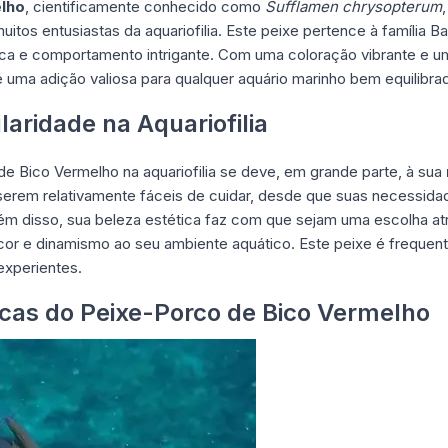
lho
, cientificamente conhecido como
Sufflamen chrysopterum
muitos entusiastas da aquariofilia. Este peixe pertence à família 
ca e comportamento intrigante. Com uma coloração vibrante e uma 
uma adição valiosa para qualquer aquário marinho bem equilibra
aridade na Aquariofilia
de Bico Vermelho
na aquariofilia se deve, em grande parte, à sua
serem relativamente fáceis de cuidar, desde que suas necessidad
ém disso, sua beleza estética faz com que sejam uma escolha at
cor e dinamismo ao seu ambiente aquático. Este peixe é frequen
 experientes.
sicas do Peixe-Porco de Bico Vermelho