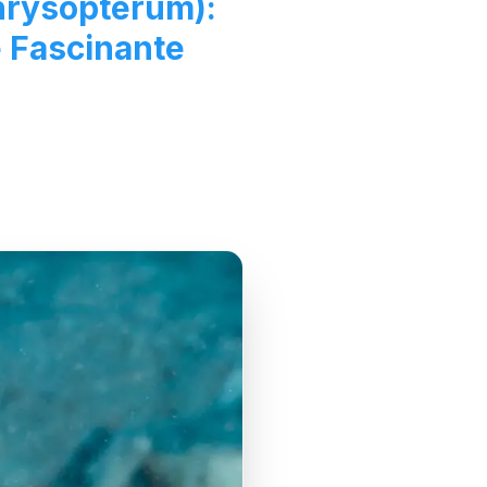
hrysopterum):
 Fascinante