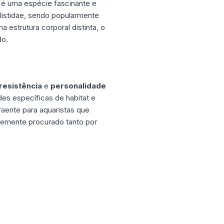
, é uma espécie fascinante e
Balistidae, sendo popularmente
estrutura corporal distinta, o
do.
resistência
e
personalidade
es específicas de habitat e
raente para aquaristas que
temente procurado tanto por