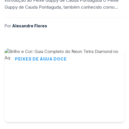
Introdução ao Peixe Guppy de Cauda Pontiaguda O Peixe
Guppy de Cauda Pontiaguda, também conhecido como
Guppy Endler, é uma variedade de guppy carismática e
popu
Por
Alexandre Flores
PEIXES DE ÁGUA DOCE